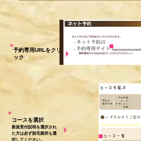
予約専用URLをクリ
ック
ル
コースを選択​
新規受付説明を選択され
た方は必ず脱毛箇所も選
択してください。