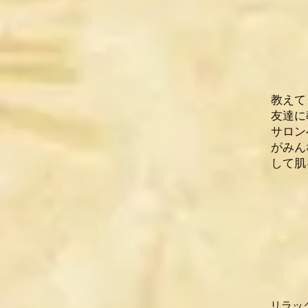
E
教えて
友達に
サロン
がみん
して肌
Ā
リラッ