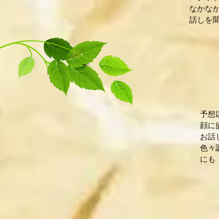
なかな
話しを
Y.
予想
顔に
お話
色々
にも
F