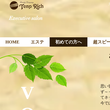
Executive salon
HOME
エステ
初めての方へ
超スピ
V
思い
ず～
てネ
今で