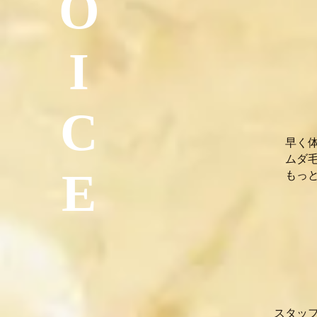
O
M
I
C
早く
ムダ
E
もっ
R
スタッ