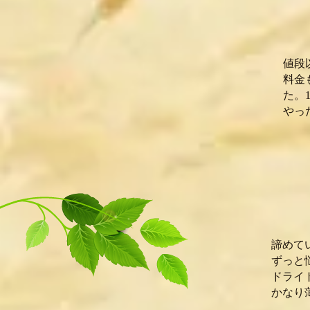
値段
料金
た。
やっ
K
諦めて
ずっと
ドライ
かなり